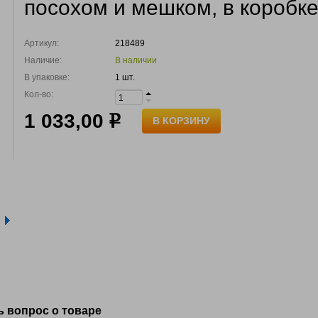
посохом и мешком, в коробк
Артикул:
218489
Наличие:
В наличии
В упаковке:
1 шт.
Кол-во:
1 033,00
р
В КОРЗИНУ
ь вопрос о товаре