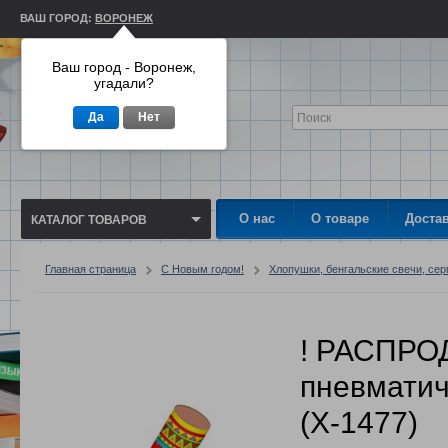
ВАШ ГОРОД:
ВОРОНЕЖ
Ваш город - Воронеж,
угадали?
Да
Нет
О нас
О товаре
Доста
КАТАЛОГ ТОВАРОВ
Главная страница
С Новым годом!
Хлопушки, бенгальские свечи, сер
! РАСПРО
пневматич
(Х-1477)