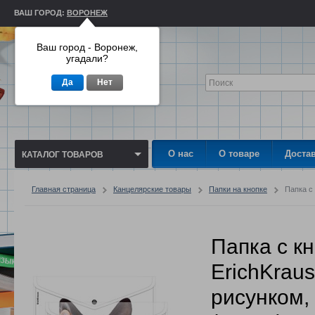
ВАШ ГОРОД:
ВОРОНЕЖ
Ваш город - Воронеж,
угадали?
Да
Нет
О нас
О товаре
Доста
КАТАЛОГ ТОВАРОВ
Главная страница
Канцелярские товары
Папки на кнопке
Папка с 
Папка с к
ErichKraus
рисунком,