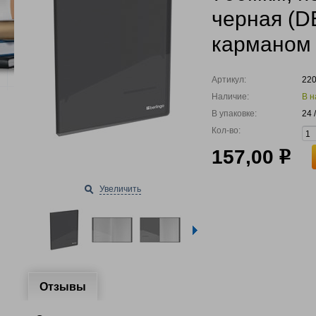
черная (D
карманом
Артикул:
22
Наличие:
В н
В упаковке:
24 
Кол-во:
157,00
р
Увеличить
Отзывы