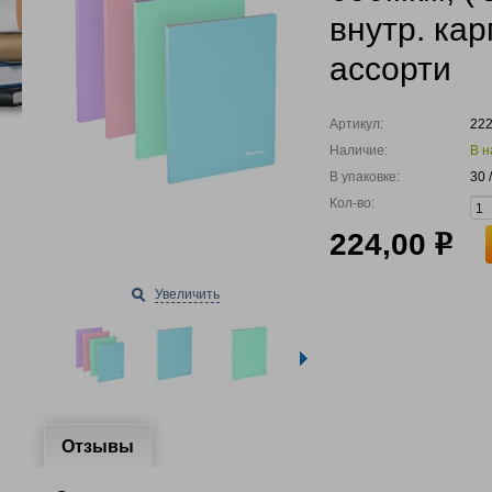
внутр. ка
ассорти
Артикул:
22
Наличие:
В н
В упаковке:
30 
Кол-во:
224,00
р
Увеличить
Отзывы