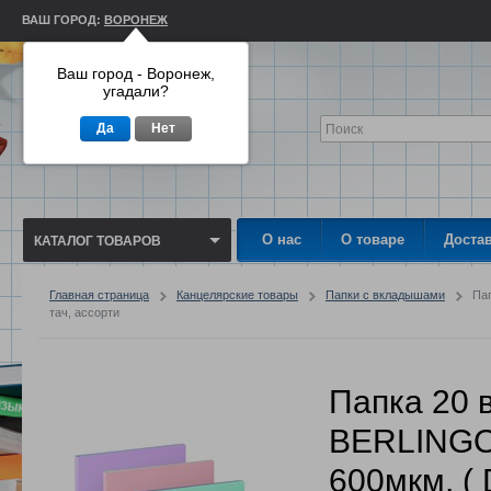
ВАШ ГОРОД:
ВОРОНЕЖ
Ваш город - Воронеж,
угадали?
Да
Нет
О нас
О товаре
Доста
КАТАЛОГ ТОВАРОВ
Главная страница
Канцелярские товары
Папки с вкладышами
Пап
тач, ассорти
Папка 20
BERLINGO 
600мкм, (