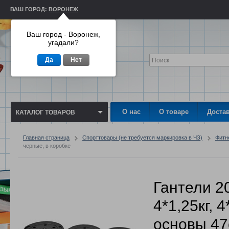
ВАШ ГОРОД:
ВОРОНЕЖ
Ваш город - Воронеж,
угадали?
Да
Нет
О нас
О товаре
Доста
КАТАЛОГ ТОВАРОВ
Главная страница
Спорттовары (не требуется маркировка в ЧЗ)
Фитн
черные, в коробке
Гантели 20
4*1,25кг, 4*
основы 47