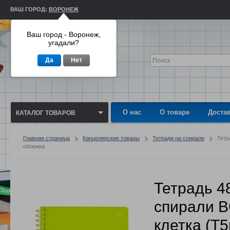
ВАШ ГОРОД:
ВОРОНЕЖ
Ваш город - Воронеж,
угадали?
Да
Нет
О нас
О товаре
Доста
КАТАЛОГ ТОВАРОВ
Главная страница
Канцелярские товары
Тетради на спирали
Тетр
обложка
Тетрадь 4
спирали B
клетка (Т