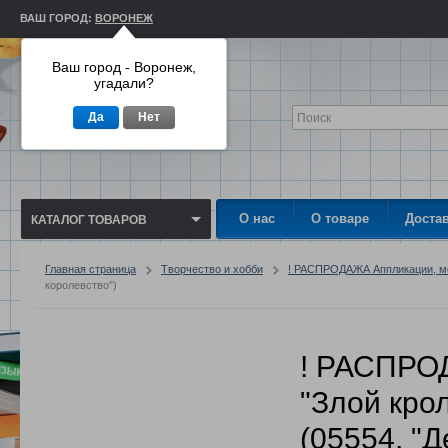
ВАШ ГОРОД:
ВОРОНЕЖ
Ваш город - Воронеж,
угадали?
Да
Нет
О нас
О товаре
Доста
КАТАЛОГ ТОВАРОВ
Главная страница
Творчество и хобби
! РАСПРОДАЖА Аппликации, мо
королевство")
! РАСПРО
"Злой крол
(05554, "