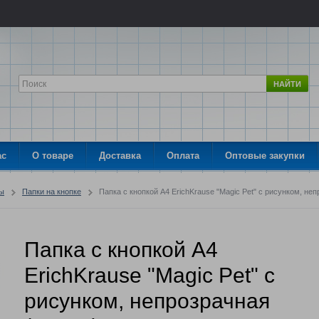
НАЙТИ
ас
О товаре
Доставка
Оплата
Оптовые закупки
ры
Папки на кнопке
Папка с кнопкой A4 ErichKrause "Magic Pet" с рисунком, не
Папка с кнопкой A4
ErichKrause "Magic Pet" с
рисунком, непрозрачная