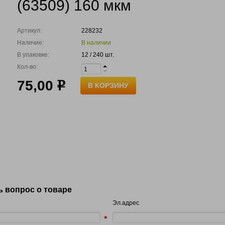
(63509) 160 мкм
Артикул:
228232
Наличие:
В наличии
В упаковке:
12 / 240 шт.
Кол-во:
75,00
р
В КОРЗИНУ
ь вопрос о товаре
Эл.адрес