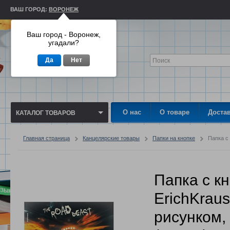
ВАШ ГОРОД:
ВОРОНЕЖ
Ваш город - Воронеж,
угадали?
Да
Нет
О нас
О товаре
Доста
КАТАЛОГ ТОВАРОВ
Главная страница
Канцелярские товары
Папки на кнопке
Папка с
Папка с к
ErichKraus
рисунком,