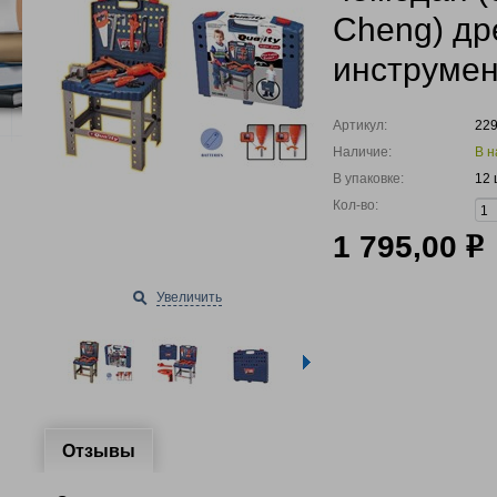
Cheng) дре
инструмен
Артикул:
22
Наличие:
В н
В упаковке:
12 
Кол-во:
1 795,00
р
Увеличить
Отзывы