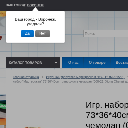
ВАШ ГОРОД:
ВОРОНЕЖ
Ваш город - Воронеж,
угадали?
Да
Нет
О нас
О товаре
Доста
КАТАЛОГ ТОВАРОВ
Главная страница
Игрушки (требуется маркировка в ЧЕСТНОМ ЗНАКЕ)
набор "Мастерская" 73*36*40см трансф-ся в чемодан (008-21, Xiong Cheng) др
Игр. набо
73*36*40с
чемодан (