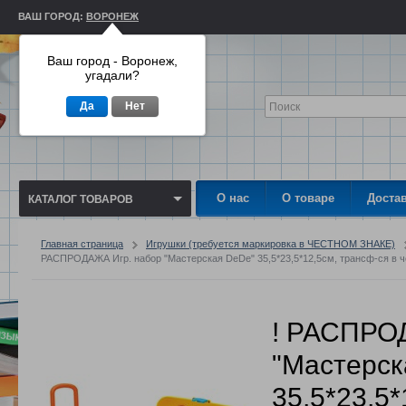
ВАШ ГОРОД:
ВОРОНЕЖ
Ваш город - Воронеж,
угадали?
Да
Нет
О нас
О товаре
Доста
КАТАЛОГ ТОВАРОВ
Главная страница
Игрушки (требуется маркировка в ЧЕСТНОМ ЗНАКЕ)
РАСПРОДАЖА Игр. набор "Мастерская DeDe" 35,5*23,5*12,5см, трансф-ся в ч
! РАСПРО
"Мастерск
35,5*23,5*