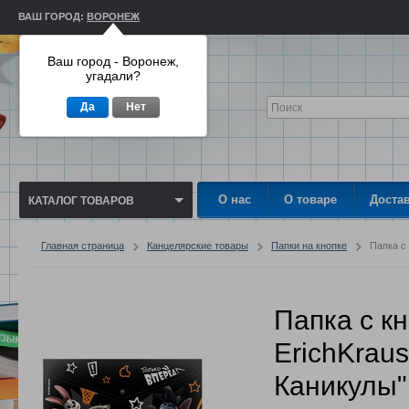
ВАШ ГОРОД:
ВОРОНЕЖ
Ваш город - Воронеж,
угадали?
Да
Нет
О нас
О товаре
Доста
КАТАЛОГ ТОВАРОВ
Главная страница
Канцелярские товары
Папки на кнопке
Папка с 
Папка с к
ErichKraus
Каникулы"