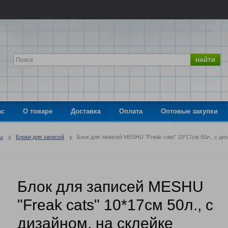
НАЙТИ
ас
О товаре
Доставка
Оплата
Оптовые закупки
ры
Блоки для записей
Блок для записей MESHU "Freak cats" 10*17см 50л., с ди
Блок для записей MESHU
"Freak cats" 10*17см 50л., с
дизайном, на склейке