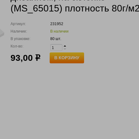
(MS_65015) плотность 80г/м
Артикул:
231952
Наличие:
В наличии
В упаковке:
80 шт.
Кол-во:
93,00
р
В КОРЗИНУ