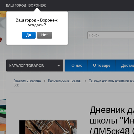
ВАШ ГОРОД:
ВОРОНЕЖ
Ваш город - Воронеж,
угадали?
Да
Нет
О нас
О товаре
Доста
КАТАЛОГ ТОВАРОВ
Главная страница
Канцелярские товары
Тетради для нот, дневники 
BG)
Дневник д
школы "И
(ДМ5ск48 