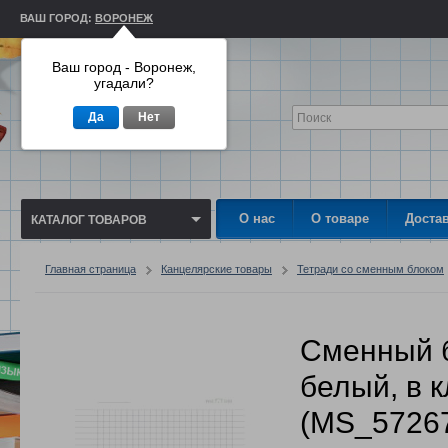
ВАШ ГОРОД:
ВОРОНЕЖ
Ваш город - Воронеж,
угадали?
Да
Нет
О нас
О товаре
Доста
КАТАЛОГ ТОВАРОВ
Главная страница
Канцелярские товары
Тетради со сменным блоком
Сменный б
белый, в к
(MS_5726