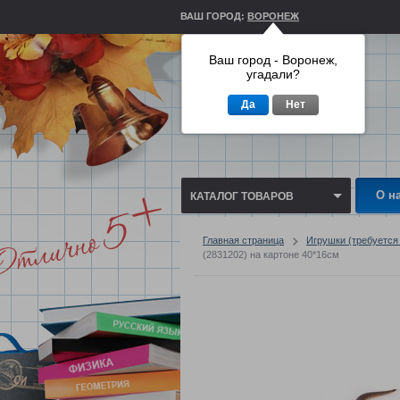
ВАШ ГОРОД:
ВОРОНЕЖ
Ваш город - Воронеж,
угадали?
Да
Нет
О н
КАТАЛОГ ТОВАРОВ
Главная страница
Игрушки (требуетс
(2831202) на картоне 40*16см