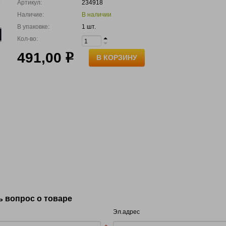
Артикул:
234918
Наличие:
В наличии
В упаковке:
1 шт.
Кол-во:
491,00
р
В КОРЗИНУ
ь вопрос о товаре
Эл.адрес