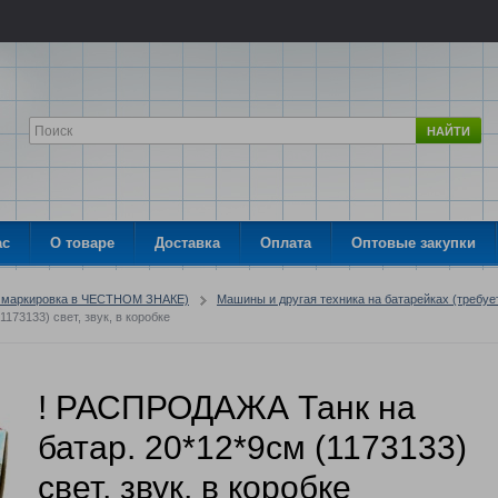
НАЙТИ
ас
О товаре
Доставка
Оплата
Оптовые закупки
я маркировка в ЧЕСТНОМ ЗНАКЕ)
Машины и другая техника на батарейках (требуе
173133) свет, звук, в коробке
! РАСПРОДАЖА Танк на
батар. 20*12*9см (1173133)
свет, звук, в коробке