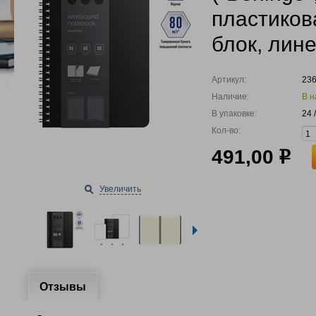
пластиков
блок, лин
Артикул:
23
Наличие:
В н
В упаковке:
24 
Кол-во:
491,00
р
Увеличить
Отзывы