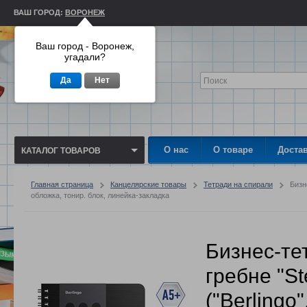
ВАШ ГОРОД:
ВОРОНЕЖ
Ваш город - Воронеж,
угадали?
Да
Нет
О нас
О товаре
Доста
КАТАЛОГ ТОВАРОВ
Главная страница
Канцелярские товары
Тетради на спирали
Бизн
обложка, тонир. блок, линейка-закладка
Бизнес-те
гребне "St
("Berlingo