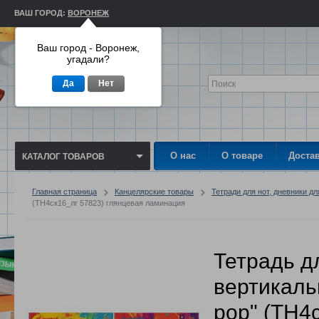
ВАШ ГОРОД:
ВОРОНЕЖ
Ваш город - Воронеж,
угадали?
Да
Нет
О нас
О товаре
Доста
КАТАЛОГ ТОВАРОВ
Главная страница
Канцелярские товары
Тетради для нот, дневники 
(ТН4ск16_лг 57823) глянцевая ламинация
Тетрадь дл
вертикальн
pop" (ТН4