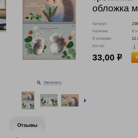
обложка м
Артикул:
23
Наличие:
В н
В упаковке:
12 
Кол-во:
33,00
р
Увеличить
Отзывы