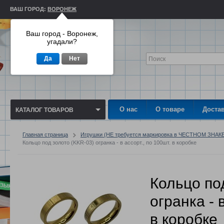
ВАШ ГОРОД:
ВОРОНЕЖ
Ваш город - Воронеж,
угадали?
Да
Нет
О нас
О товаре
Доста
КАТАЛОГ ТОВАРОВ
Главная страница
Игрушки (НЕ требуется маркировка в ЧЕСТНОМ ЗНАК
Кольцо под золото (KKR-03) огранка - в ассорт., по 100шт. в коробке
Кольцо по
огранка - 
в коробке