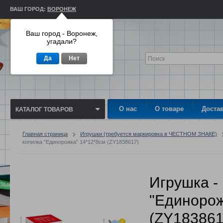
ВАШ ГОРОД:
ВОРОНЕЖ
Ваш город - Воронеж,
угадали?
Да
Нет
О нас
О товаре
Доста
КАТАЛОГ ТОВАРОВ
Главная страница
Игрушки (требуется маркировка в ЧЕСТНОМ ЗНАКЕ)
копилка "Единорожка" 14*12*8см (ZY1838617)
Игрушка -
"Единорож
(ZY183861