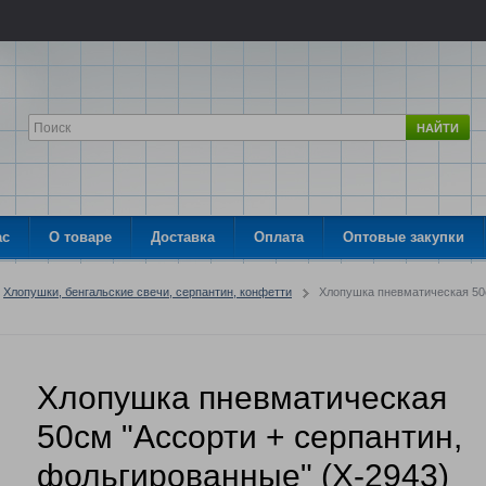
НАЙТИ
ас
О товаре
Доставка
Оплата
Оптовые закупки
Хлопушки, бенгальские свечи, серпантин, конфетти
Хлопушка пневматическая 50с
Хлопушка пневматическая
50см "Ассорти + серпантин,
фольгированные" (Х-2943)