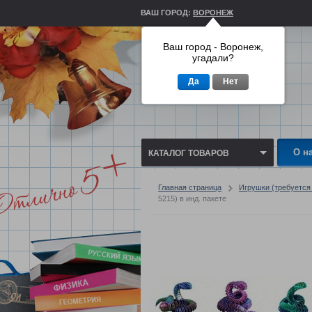
ВАШ ГОРОД:
ВОРОНЕЖ
Ваш город - Воронеж,
угадали?
Да
Нет
О н
КАТАЛОГ ТОВАРОВ
Главная страница
Игрушки (требуетс
5215) в инд. пакете